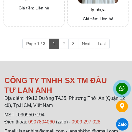
Giá tiền: Liên hệ
ty nhựa
Giá tiền: Liên hệ
Page 1 / 3
1
2
3
Next
Last
CÔNG TY TNHH SX TM ĐẦU
TƯ LAN ANH
Địa điểm: 49/13 Đường TA35, Phường Thới An (Quận 12
cũ), Tp.HCM, Việt Nam
MST : 0309507194
Điện thoại:
0907804060
(zalo) -
0909 297 028
Zalo
Email: lananhipt@gmail.com - lananhkhoi@gmail.com