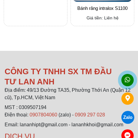
Bánh răng intralox S1100
Giá tiền: Liên hệ
CÔNG TY TNHH SX TM ĐẦU
TƯ LAN ANH
Địa điểm: 49/13 Đường TA35, Phường Thới An (Quận 12
cũ), Tp.HCM, Việt Nam
MST : 0309507194
Điện thoại:
0907804060
(zalo) -
0909 297 028
Zalo
Email: lananhipt@gmail.com - lananhkhoi@gmail.com
DỊCH VỤ