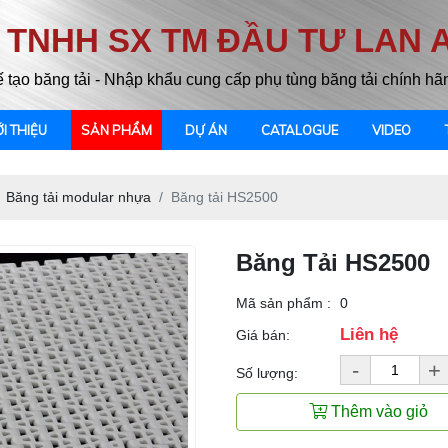
 TNHH SX TM ĐẦU TƯ LAN 
ế tạo băng tải - Nhập khẩu cung cấp phụ tùng băng tải chính hã
ỚI THIỆU
SẢN PHẨM
DỰ ÁN
CATALOGUE
VIDEO
Băng tải modular nhựa
Băng tải HS2500
Băng Tải HS2500
Mã sản phẩm :
0
Liên hệ
Giá bán:
-
+
Số lượng:
Thêm vào giỏ