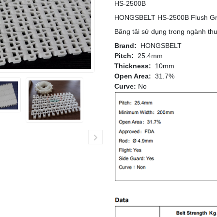
HS-2500B
HONGSBELT HS-2500B Flush Grid 
Băng tải sử dụng trong ngành thu
Brand:
HONGSBELT
Pitch:
25.4mm
Thickness:
10mm
Open Area:
31.7%
Curve:
No