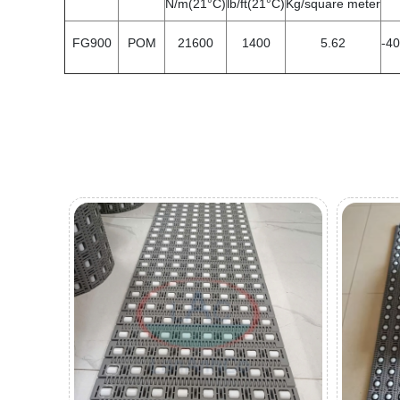
N/m(21°C)
lb/ft(21°C)
Kg/square meter
FG900
POM
21600
1400
5.62
-4