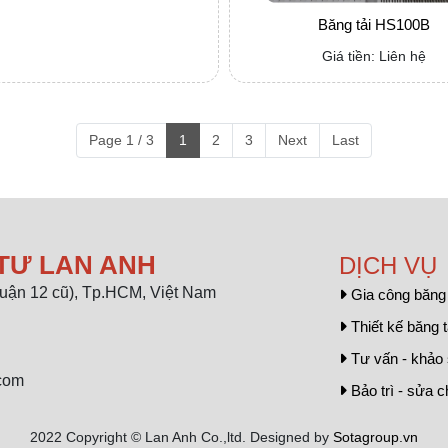
Băng tải HS100B
Giá tiền: Liên hệ
Page 1 / 3
1
2
3
Next
Last
TƯ LAN ANH
DỊCH VỤ
uận 12 cũ), Tp.HCM, Việt Nam
Gia công băng 
Thiết kế băng t
Tư vấn - khảo s
.com
Bảo trì - sửa 
2022 Copyright © Lan Anh Co.,ltd. Designed by
Sotagroup.vn