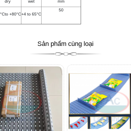
dry
wet
mm
50
0°Cto +80°C
+4 to 65°C
Sản phẩm cùng loại