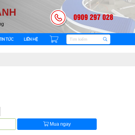
ANH
0909 297 028
ng
TIN TỨC
LIÊN HỆ
Mua ngay