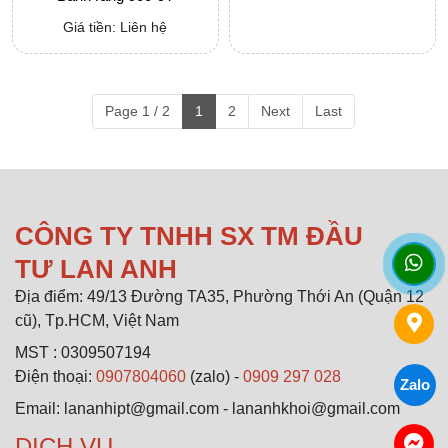
Giá tiền: Liên hệ
Page 1 / 2
1
2
Next
Last
CÔNG TY TNHH SX TM ĐẦU
TƯ LAN ANH
Địa điểm: 49/13 Đường TA35, Phường Thới An (Quận 12
cũ), Tp.HCM, Việt Nam
MST : 0309507194
Điện thoại:
0907804060
(zalo) -
0909 297 028
Zalo
Email: lananhipt@gmail.com - lananhkhoi@gmail.com
DỊCH VỤ