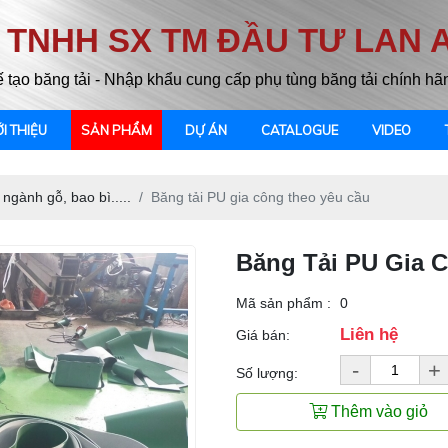
 TNHH SX TM ĐẦU TƯ LAN 
ế tạo băng tải - Nhập khẩu cung cấp phụ tùng băng tải chính hã
ỚI THIỆU
SẢN PHẨM
DỰ ÁN
CATALOGUE
VIDEO
 ngành gỗ, bao bì.....
Băng tải PU gia công theo yêu cầu
Băng Tải PU Gia 
Mã sản phẩm :
0
Liên hệ
Giá bán:
-
+
Số lượng:
Thêm vào giỏ