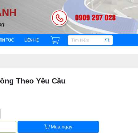
ANH
0909 297 028
ng
TIN TỨC
LIÊN HỆ
Công Theo Yêu Cầu
Mua ngay