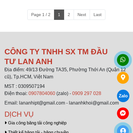
Page 1 / 2
1
2
Next
Last
CÔNG TY TNHH SX TM ĐẦU
TƯ LAN ANH
Địa điểm: 49/13 Đường TA35, Phường Thới An (Quận 12
cũ), Tp.HCM, Việt Nam
MST : 0309507194
Điện thoại:
0907804060
(zalo) -
0909 297 028
Zalo
Email: lananhipt@gmail.com - lananhkhoi@gmail.com
DỊCH VỤ
Gia công băng tải công nghiệp
Thiết kế băng tải - băng chuyền