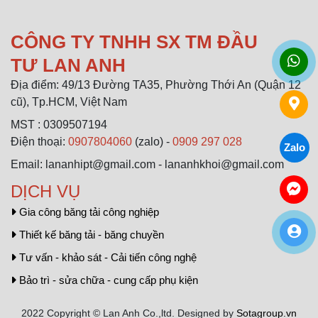
CÔNG TY TNHH SX TM ĐẦU
TƯ LAN ANH
Địa điểm: 49/13 Đường TA35, Phường Thới An (Quận 12
cũ), Tp.HCM, Việt Nam
MST : 0309507194
Điện thoại:
0907804060
(zalo) -
0909 297 028
Zalo
Email: lananhipt@gmail.com - lananhkhoi@gmail.com
DỊCH VỤ
Gia công băng tải công nghiệp
Thiết kế băng tải - băng chuyền
Tư vấn - khảo sát - Cải tiến công nghệ
Bảo trì - sửa chữa - cung cấp phụ kiện
2022 Copyright © Lan Anh Co.,ltd. Designed by
Sotagroup.vn