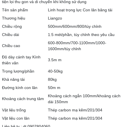
tiện lọi thu gon và di chuyển khi không sử dụng
Tên sản phẩm
Linh hoạt trọng lực Con lăn băng tải
Thương hiệu
Liangzo
Chiều rộng
500mm/600mm/800/tùy chỉnh
Chiều dài
1.5 mét/phần, tùy chỉnh theo yêu cầu
600-800mm/700-1100mm/1000-
Chiều cao
1600mm/tùy chỉnh
Độ dày cánh tay Kính
3.5m m
thiên văn
Trọng lượng/phần
40-50kg
Khả năng tải
80kg
Đường kính con lăn
50m m
Khoảng cách ngắn 100mm/khoảng cách
Khoảng cách trung tâm
dài 150mm
Vật liệu trống
Thép carbon mạ kẽm/201/304
Vật liệu con lăn
Thép carbon mạ kẽm/201/304
Liên hệ tv : dt 0907804060